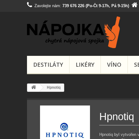
Zavolejte nám:
739 676 226 (Po-Čt 9-17h, Pá 9-15h)
DESTILÁTY
LIKÉRY
VÍNO
S
Hpnotiq
Hpnotiq
Hpnotiq byl vytvořen 