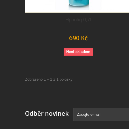
Hpnotiq 0,7l
690 Kč
Není skladem
Zobrazeno 1 – 1 z 1 položky
Odběr novinek