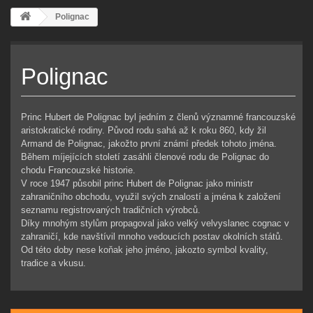
Polignac
Polignac
Princ Hubert de Polignac byl jedním z členů významné francouzské
aristokratické rodiny. Původ rodu sahá až k roku 860, kdy žil
Armand de Polignac, jakožto první známí předek tohoto jména.
Během míjejících století zasáhli členové rodu de Polignac do
chodu Francouzské historie.
V roce 1947 působil princ Hubert de Polignac jako ministr
zahraničního obchodu, využil svých znalostí a jména k založení
seznamu registrovaných tradičních výrobců.
Díky mnohým stylům propagoval jako velký velvyslanec cognac v
zahraničí, kde navštívil mnoho vedoucích postav okolních států.
Od této doby nese koňak jeho jméno, jakozto symbol kvality,
tradice a vkusu.