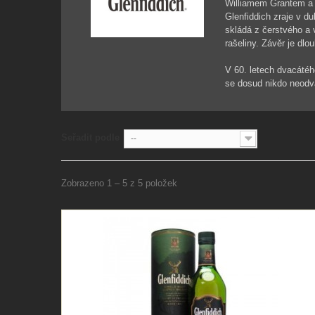
Williamem Grantem a d
Glenfiddich zraje v 
skládá z čerstvého a
rašeliny. Závěr je dlo
V 60. letech dvacátého
se dosud nikdo neodvá
Seřadit podle
--
Zobrazeno 1 – 5 z 5 položek