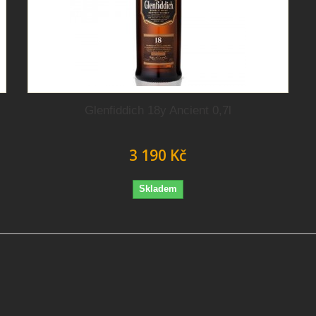
Glenfiddich 18y Ancient 0,7l
3 190 Kč
Skladem