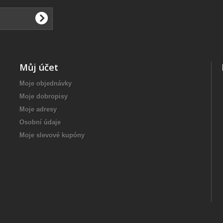
Můj účet
Moje objednávky
Moje dobropisy
Moje adresy
Osobní údaje
Moje slevové kupóny