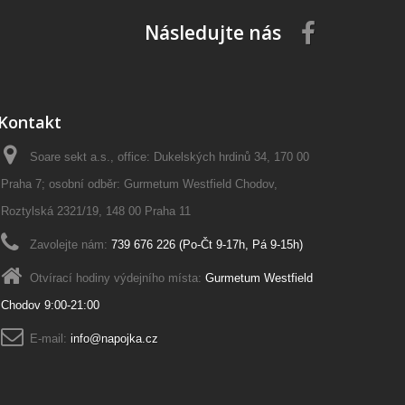
Následujte nás
Kontakt
Soare sekt a.s., office: Dukelských hrdinů 34, 170 00
Praha 7; osobní odběr: Gurmetum Westfield Chodov,
Roztylská 2321/19, 148 00 Praha 11
Zavolejte nám:
739 676 226 (Po-Čt 9-17h, Pá 9-15h)
Otvírací hodiny výdejního místa:
Gurmetum Westfield
Chodov 9:00-21:00
E-mail:
info@napojka.cz