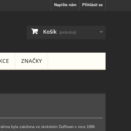
Napište nám
Přihlásit se
Košík
(prázdný)
KCE
ZNAČKY
 Palírna byla založena ve skotském Dufftown v roce 1886