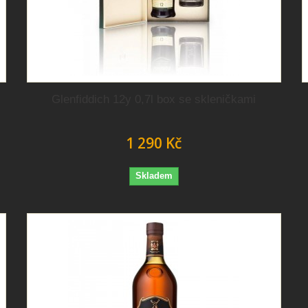
Glenfiddich 12y 0,7l box se skleničkami
1 290 Kč
Skladem