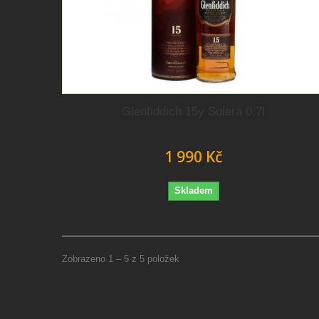
Glenfiddich 15y Solera 0,7l
1 990 Kč
Skladem
Zobrazeno 1 – 5 z 5 položek