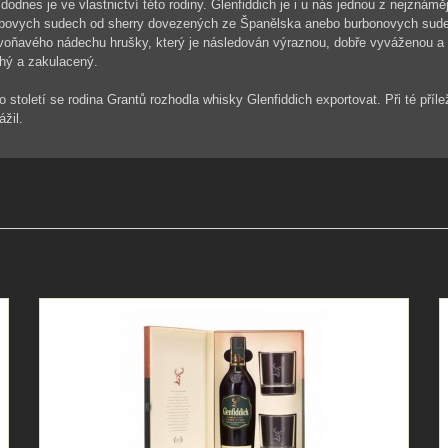
odnes je ve vlastnictví této rodiny. Glenfiddich je i u nás jednou z nejznám
dubovych sudech od sherry dovezených ze Španělska anebo burbonovych sude
 voňavého nádechu hrušky, který je následován výraznou, dobře vyváženou 
uhý a zakulacený.
 století se rodina Grantů rozhodla whisky Glenfiddich exportovat. Při té příle
žil.