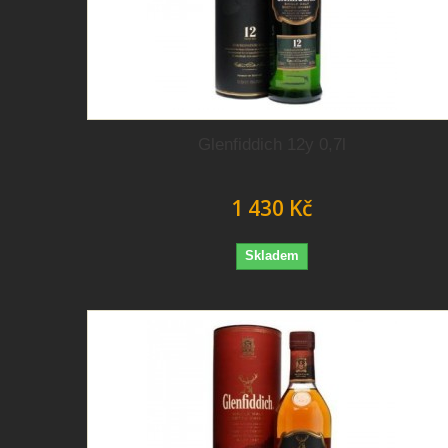
Glenfiddich 12y 0,7l
1 430 Kč
Skladem