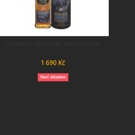
Glenfiddich 15y Distillers Edition 0,7l tuba
1 690 Kč
Není skladem