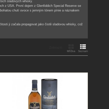
ějšich sladových whisky.
ch z USA. První dojem z Glenfiddich Special Reserve se
a bohatou chutí ovoce s jemným tónem pínie a náznakem
žitosti ji začala propagovat jako čistě sladovou whisky, což
Zobrazit:
Mřížka
Seznam