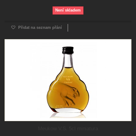
Není skladem
Přidat na seznam přání
Meukow V.S. 5cl miniatura