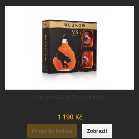
Meukow V.S. 0,7l + skleničky
1 190 Kč
Přidat do košíku
Zobrazit