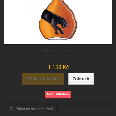
Meukow V.S. 1l
1 150 Kč
Přidat do košíku
Zobrazit
Není skladem
Přidat na seznam přání