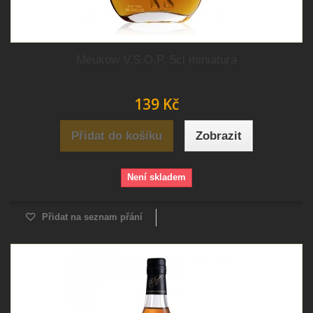
Meukow V.S.O.P. 5cl miniatura
139 Kč
Přidat do košíku
Zobrazit
Není skladem
Přidat na seznam přání