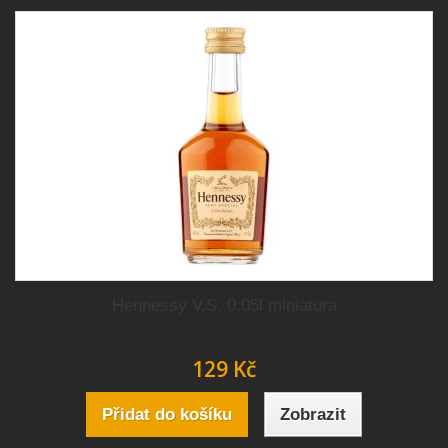
Hennessy V.S. 0,05l miniatura
129 Kč
Přidat do košíku
Zobrazit