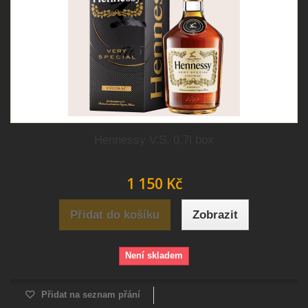
Hennessy V.S. 0,7l box
1 150 Kč
Přidat do košíku
Zobrazit
Není skladem
Přidat na seznam přání