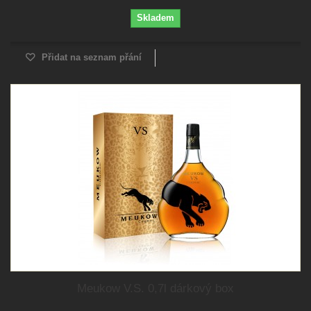
Skladem
Přidat na seznam přání
Meukow V.S. 0,7l dárkový box