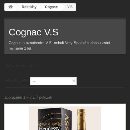
Destiláty
Cognac
V.S
Cognac V.S
Cognac s označením V.S. neboli Very Special s dobou zrání
nejméně 2 let.
Počet produktů: 7
Seřadit podle
Zobrazeno 1 – 7 z 7 položek