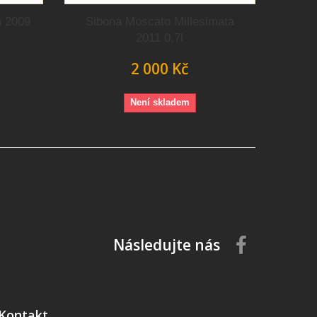
a 2009
Sibona Moscato Millesimata
2011 0,7l
2 000 Kč
Není skladem
Následujte nás
Kontakt