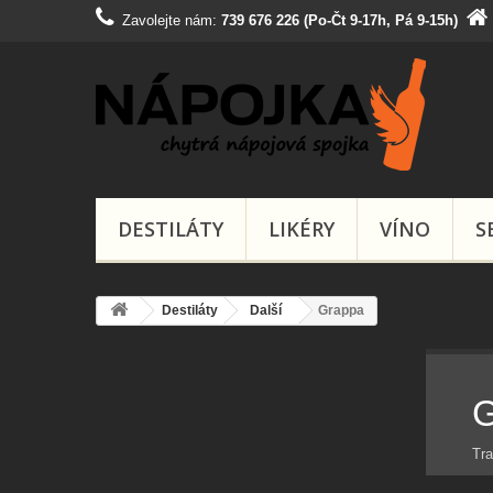
Zavolejte nám:
739 676 226 (Po-Čt 9-17h, Pá 9-15h)
DESTILÁTY
LIKÉRY
VÍNO
S
Destiláty
Další
Grappa
G
Tra