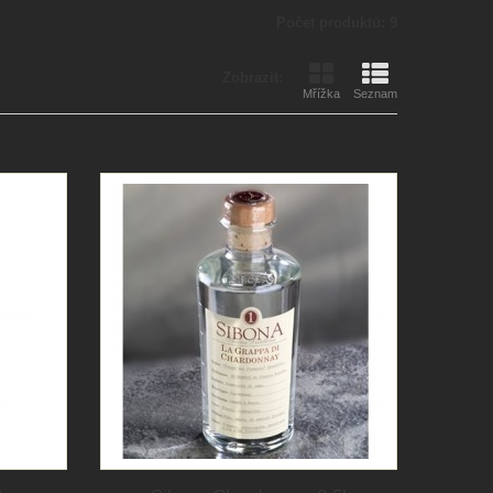
Počet produktů: 9
Zobrazit:
Mřížka
Seznam