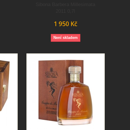
Sibona Barbera Millesimata
2011 0,7l
1 950 Kč
Není skladem