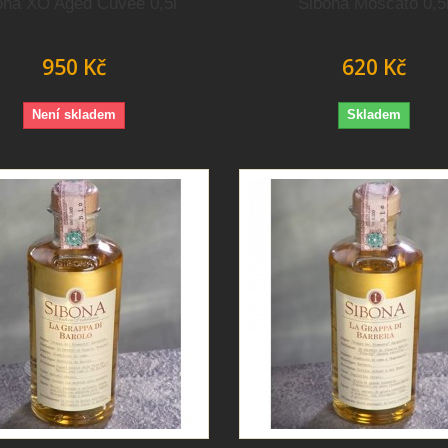
ona XO Aged Cuvée 0,5l
Sibona Moscato 0,5
950 Kč
620 Kč
Není skladem
Skladem