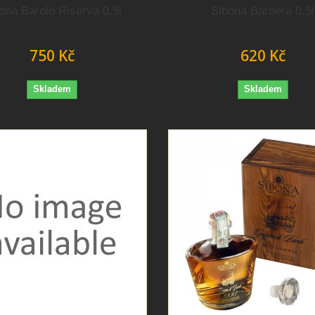
ona Barolo Riserva 0,5l
Sibona Barbera 0,5l
750 Kč
620 Kč
Skladem
Skladem