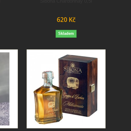
l
Sibona Chardonnay 0,5l
620 Kč
Skladem