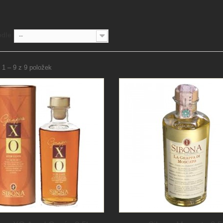
odle
--
 1 – 9 z 9 položek