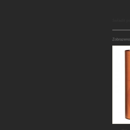
Seřadit p
Zobrazeno