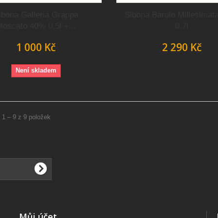
ibona Galleria Grappa
Sibona Barolo Millesimat
oscato 40% 0,5l +...
0,7l
1 000 Kč
2 290 Kč
Není skladem
 1 – 9 z 9 položek
Můj účet