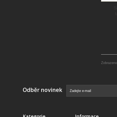
S
M
Zobrazeno
Odběr novinek
Kategorie
Informace