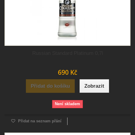
Russian Standard Platinum 0,7l
690 Kč
Přidat do košíku
Zobrazit
Není skladem
Přidat na seznam přání