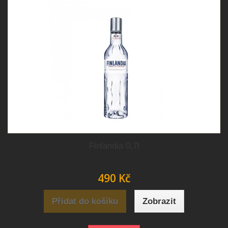
Finlandia 0,7l
490 Kč
Přidat do košíku
Zobrazit