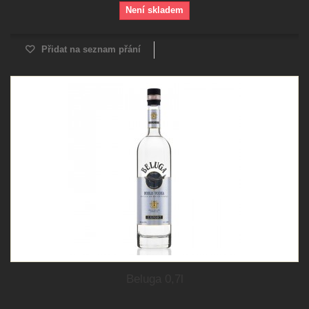
Není skladem
Přidat na seznam přání
Beluga 0,7l