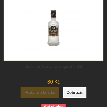
Russian Standard Original 0,05l
80 Kč
Přidat do košíku
Zobrazit
Není skladem