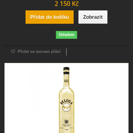
2 150 Kč
Přidat do košíku
Zobrazit
Skladem
Přidat na seznam přání