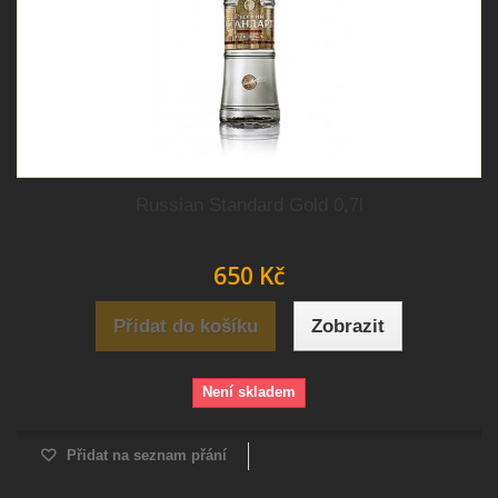
Russian Standard Gold 0,7l
650 Kč
Přidat do košíku
Zobrazit
Není skladem
Přidat na seznam přání