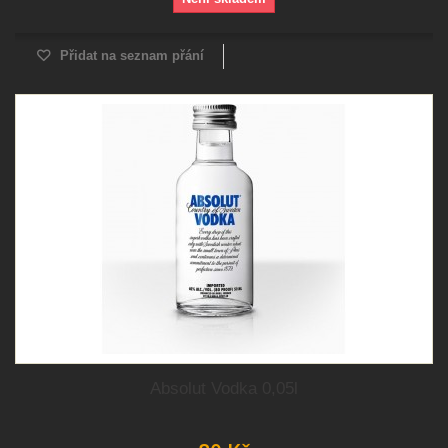
Přidat na seznam přání
Absolut Vodka 0,05l