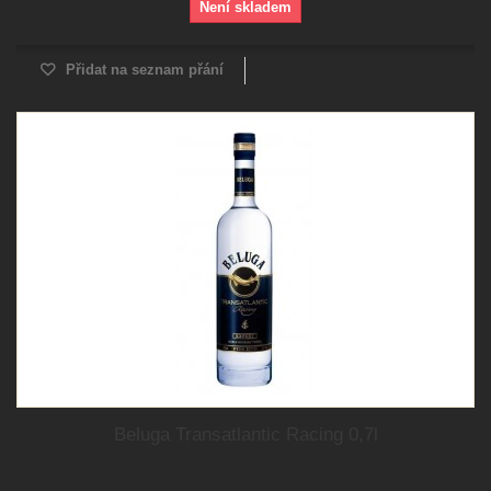
Není skladem
Přidat na seznam přání
Beluga Transatlantic Racing 0,7l