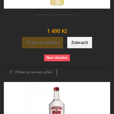
Beluga Celebration 0,7l
1 490 Kč
Přidat do košíku
Zobrazit
Není skladem
Přidat na seznam přání