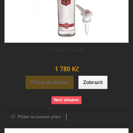
Smirnoff red 3l
1 780 Kč
Přidat do košíku
Zobrazit
Není skladem
Přidat na seznam přání