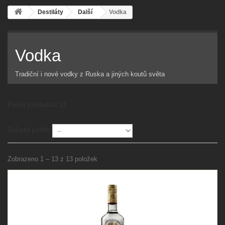
Destiláty
Další
Vodka
Vodka
Tradiční i nové vodky z Ruska a jiných koutů světa
Počet produktů: 13
Seřadit podle
Zobrazeno 1 – 13 z 13 položek