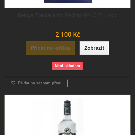
Beluga Transatlantic Racing 40% 0,7l + sklo
2 100 Kč
Přidat do košíku
Zobrazit
Není skladem
Přidat na seznam přání