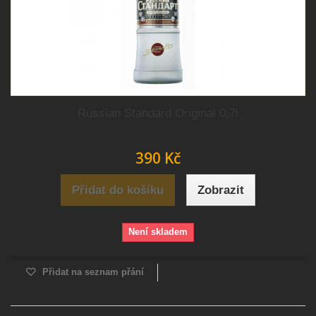
Russian Standard Original 0,7l
390 Kč
Přidat do košíku
Zobrazit
Není skladem
Přidat na seznam přání