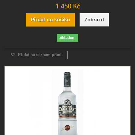
1 450 Kč
Přidat do košíku
Zobrazit
Skladem
Přidat na seznam přání