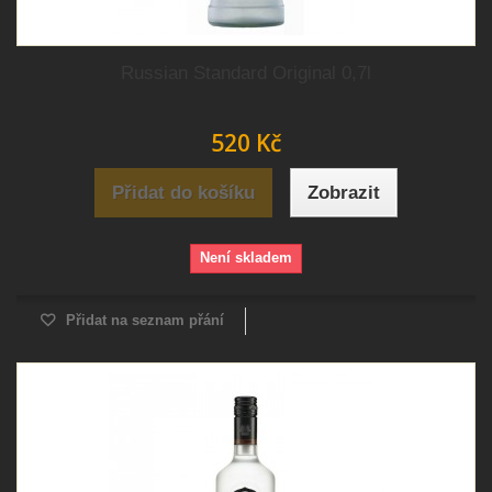
Russian Standard Original 0,7l
520 Kč
Přidat do košíku
Zobrazit
Není skladem
Přidat na seznam přání