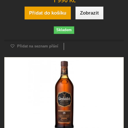
1 990 Kč
Přidat do košíku
Zobrazit
Skladem
Přidat na seznam přání