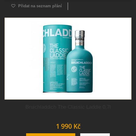
Přidat na seznam přání
Bruichladdich The Classic Laddie 0,7l
1 990 Kč