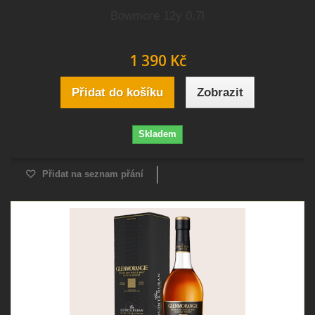
Bowmore 12y 0,7l
1 390 Kč
Přidat do košíku
Zobrazit
Skladem
Přidat na seznam přání