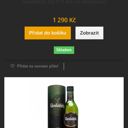
Glenfiddich 12y 0,7l box se skleničkami
1 290 Kč
Přidat do košíku
Zobrazit
Skladem
Přidat na seznam přání