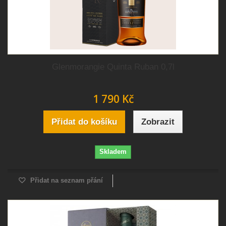
Glenmorangie Quinta Ruban 0,7l
1 790 Kč
Přidat do košíku
Zobrazit
Skladem
Přidat na seznam přání