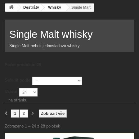
Destiláty
Whisky
Single Malt
Single Malt whisky
Single Malt neboli jednosladová whisky
Počet produktů: 28
Seřadit podle
Ukázat
na stránku
1
2
Zobrazit vše
Zobrazeno 1 – 24 z 28 položek