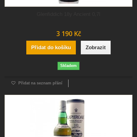
Glenfiddich 18y Ancient 0,7l
3 190 Kč
Přidat do košíku
Zobrazit
Skladem
Přidat na seznam přání