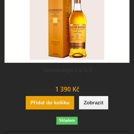
Glenmorangie 10y 0,7l
1 390 Kč
Přidat do košíku
Zobrazit
Skladem