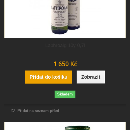
Laphroaig 10y 0,7l
1 650 Kč
Přidat do košíku
Zobrazit
Skladem
Přidat na seznam přání