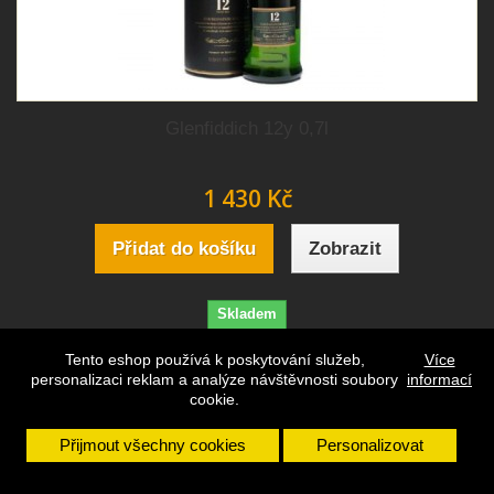
Glenfiddich 12y 0,7l
1 430 Kč
Přidat do košíku
Zobrazit
Skladem
Tento eshop používá k poskytování služeb,
Více
Přidat na seznam přání
personalizaci reklam a analýze návštěvnosti soubory
informací
cookie.
Přijmout všechny cookies
Personalizovat
1
2
Zobrazit vše