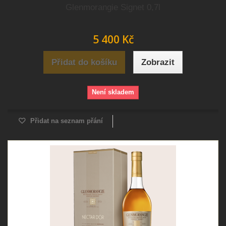
Glenmorangie Signet 0,7l
5 400 Kč
Přidat do košíku
Zobrazit
Není skladem
Přidat na seznam přání