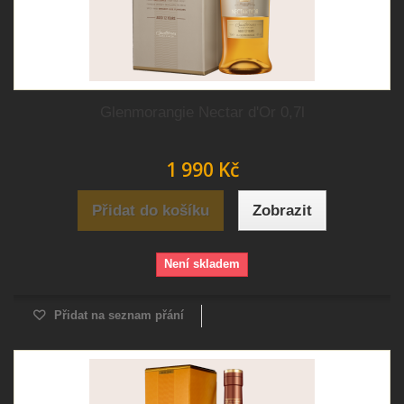
Glenmorangie Nectar d'Or 0,7l
1 990 Kč
Přidat do košíku
Zobrazit
Není skladem
Přidat na seznam přání