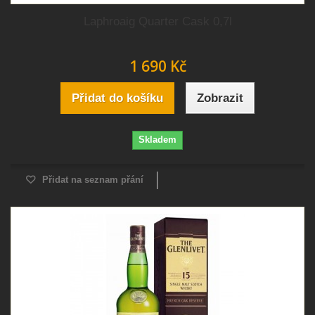
Laphroaig Quarter Cask 0,7l
1 690 Kč
Přidat do košíku
Zobrazit
Skladem
Přidat na seznam přání