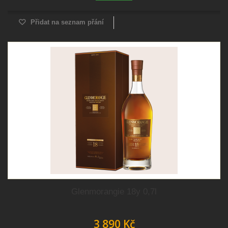
Přidat na seznam přání
Glenmorangie 18y 0,7l
3 890 Kč