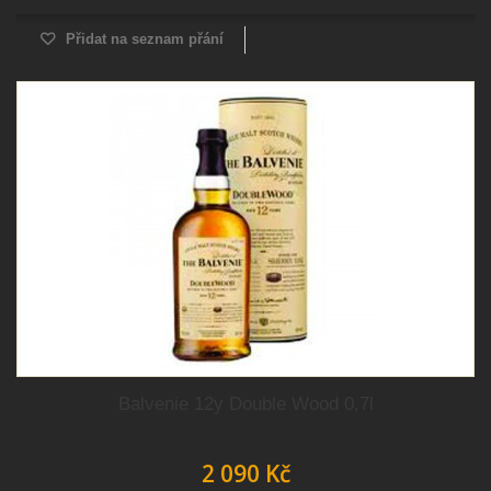
Přidat na seznam přání
Balvenie 12y Double Wood 0,7l
2 090 Kč