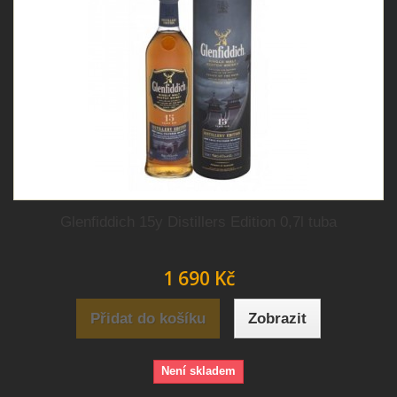
Glenfiddich 15y Distillers Edition 0,7l tuba
1 690 Kč
Přidat do košíku
Zobrazit
Není skladem