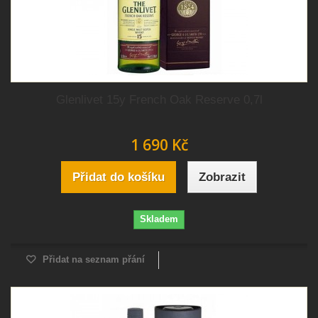
Glenlivet 15y French Oak Reserve 0,7l
1 690 Kč
Přidat do košíku
Zobrazit
Skladem
Přidat na seznam přání