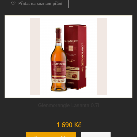
Přidat na seznam přání
Glenmorangie Lasanta 0.7l
1 690 Kč