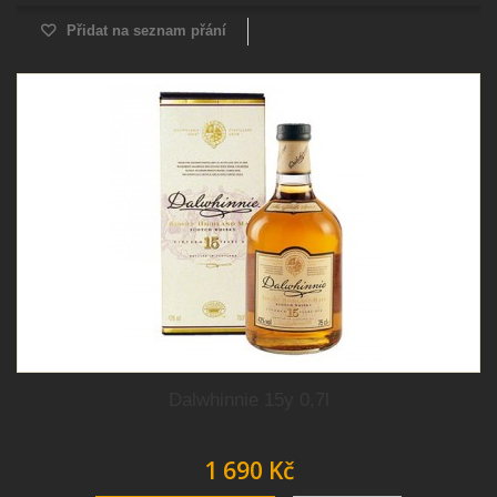
Přidat na seznam přání
Dalwhinnie 15y 0,7l
1 690 Kč