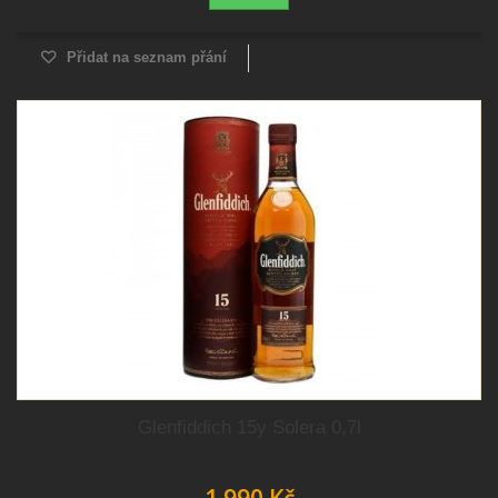
Přidat na seznam přání
Glenfiddich 15y Solera 0,7l