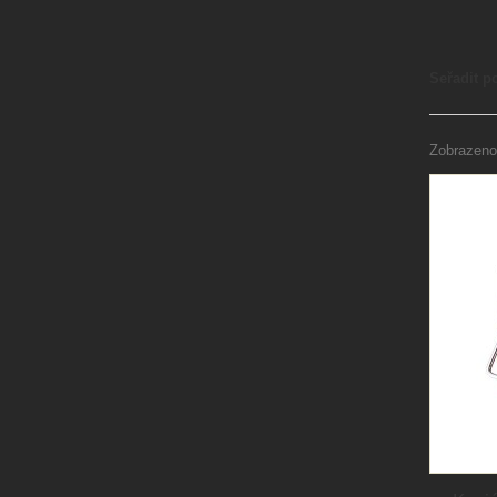
Seřadit p
Zobrazeno