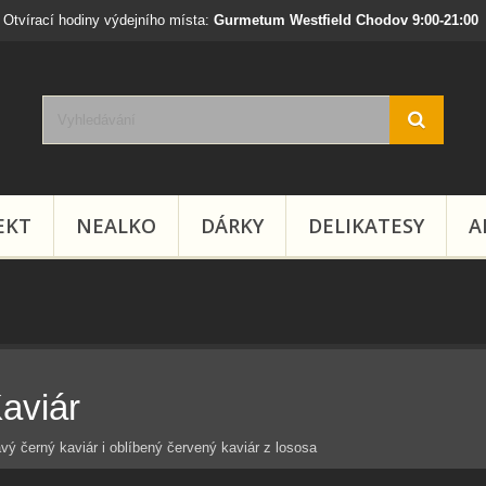
Otvírací hodiny výdejního místa:
Gurmetum Westfield Chodov 9:00-21:00
EKT
NEALKO
DÁRKY
DELIKATESY
A
aviár
vý černý kaviár i oblíbený červený kaviár z lososa