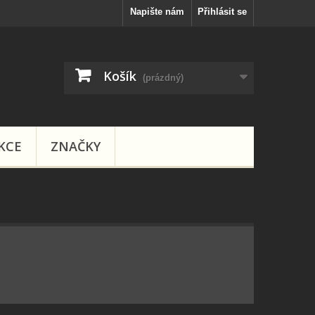
Napište nám
Přihlásit se
Košík
(prázdný)
KCE
ZNAČKY