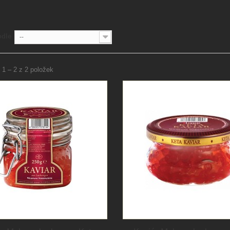
odle
--
 1 – 2 z 2 položek