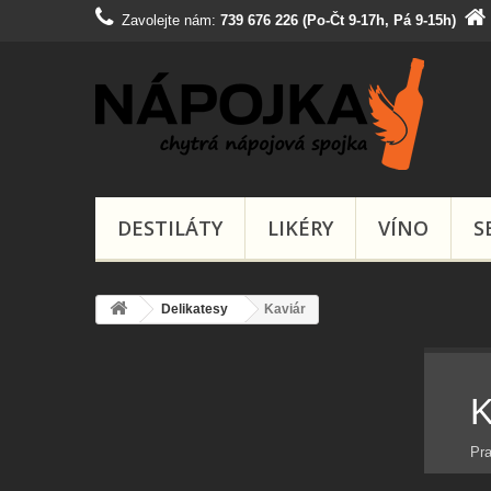
Zavolejte nám:
739 676 226 (Po-Čt 9-17h, Pá 9-15h)
DESTILÁTY
LIKÉRY
VÍNO
S
Delikatesy
Kaviár
K
Pra