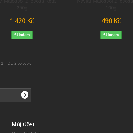
r Malossol z lososa Keta
Kaviár Malossol z losos
250g
100g
1 420 Kč
490 Kč
Skladem
Skladem
 1 – 2 z 2 položek
Můj účet