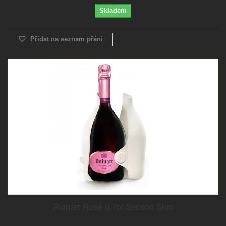
Skladem
Přidat na seznam přání
Ruinart Rosé 0,75l Second Skin