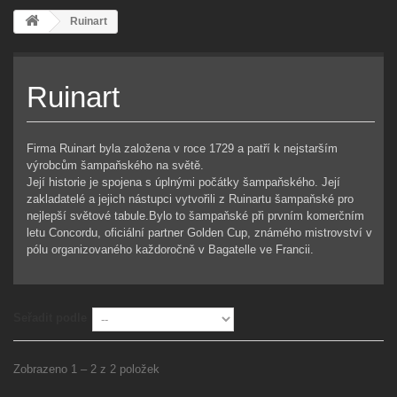
Ruinart
Ruinart
Firma Ruinart byla založena v roce 1729 a patří k nejstarším
výrobcům šampaňského na světě.
Její historie je spojena s úplnými počátky šampaňského. Její
zakladatelé a jejich nástupci vytvořili z Ruinartu šampaňské pro
nejlepší světové tabule.Bylo to šampaňské při prvním komerčním
letu Concordu, oficiální partner Golden Cup, známého mistrovství v
pólu organizovaného každoročně v Bagatelle ve Francii.
Seřadit podle
Zobrazeno 1 – 2 z 2 položek