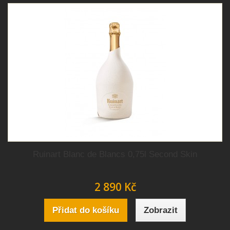
Ruinart Blanc de Blancs 0,75l Second Skin
2 890 Kč
Přidat do košíku
Zobrazit