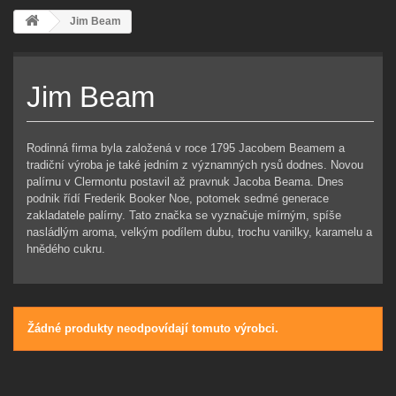
Jim Beam
Jim Beam
Rodinná firma byla založená v roce 1795 Jacobem Beamem a
tradiční výroba je také jedním z významných rysů dodnes. Novou
palírnu v Clermontu postavil až pravnuk Jacoba Beama. Dnes
podnik řídí Frederik Booker Noe, potomek sedmé generace
zakladatele palírny. Tato značka se vyznačuje mírným, spíše
nasládlým aroma, velkým podílem dubu, trochu vanilky, karamelu a
hnědého cukru.
Žádné produkty neodpovídají tomuto výrobci.